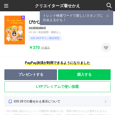
クリエイターズ着せかえ
トレンド検索ワードで新しいスタンプに
出会えるかも！
ぴかぴか七福神
sorahanaland
V2.36 / 有効期間 - 期限なし
iOS 26デザイン部分対応
￥370
1%還元
PayPay決済が利用できるようになりました
プレゼントする
購入する
LYPプレミアムで使い放題
iOS 26での着せかえ表示について
一部の画像は着せかえショップ掲載用の画像のため、実際の着せかえには適用されません。