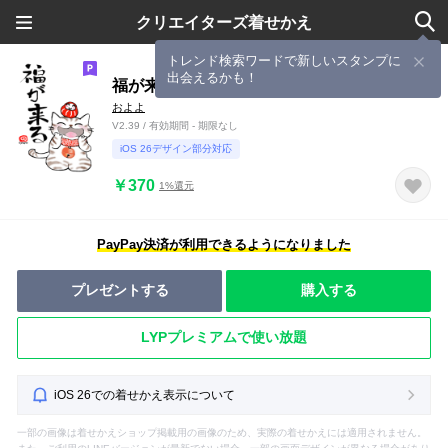
クリエイターズ着せかえ
トレンド検索ワードで新しいスタンプに
出会えるかも！
福が来る
およよ
V2.39 / 有効期間 - 期限なし
iOS 26デザイン部分対応
￥370
1%還元
PayPay決済が利用できるようになりました
プレゼントする
購入する
LYPプレミアムで使い放題
iOS 26での着せかえ表示について
一部の画像は着せかえショップ掲載用の画像のため、実際の着せかえには適用されません。