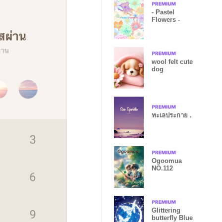
- Pastel
Flowers -
wool felt cute
dog
ทะเลประกาย .
Ogoomua
NO.112
Glittering
butterfly Blue