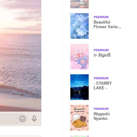
Beautiful
Flower Series
#2
✨ อัญมณี
- STARRY
LAKE -
Wagashi
Nyanko