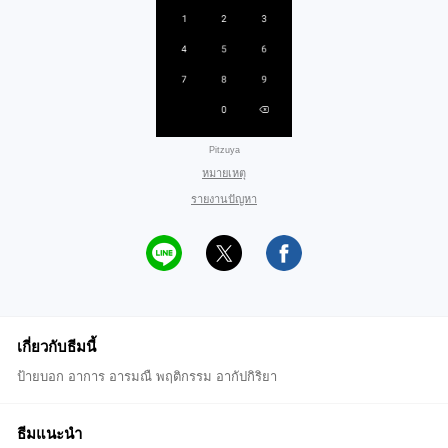
Pitzuya
หมายเหตุ
รายงานปัญหา
เกี่ยวกับธีมนี้
ป้ายบอก อาการ อารมณื พฤติกรรม อากัปกิริยา
ธีมแนะนำ