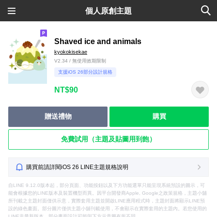
個人原創主題
Shaved ice and animals
kyokokisekae
V2.34 / 無使用效期限制
支援iOS 26部分設計規格
NT$90
贈送禮物
購買
免費試用（主題及貼圖用到飽）
購買前請詳閱iOS 26 LINE主題規格說明
自LINE 9.12.0版本起，部分頁面、功能按鈕以及下方功能選單只能呈現系統預設的圖示，可
能會根據您的LINE版本及裝置機型而異。因平台開發商Apple, Google之政策規格，主題小舖
所刊載之主題封面僅供示意，實際套用主題並開啟LINE應用程式時，主題封面將顯示LINE預
設的綠色畫面。部分圖片僅供主題小舖刊載使用，不會顯示在實際套用的主題內。若您使用的
LINE非最新版本，部分畫面設計可能與下方示意圖有所不同。