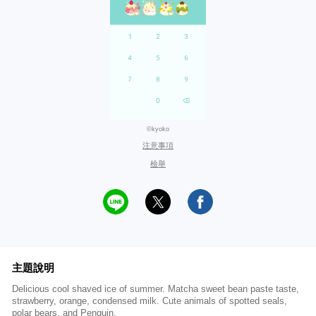
©kyoko
注意事項
檢舉
主題說明
Delicious cool shaved ice of summer. Matcha sweet bean paste taste,
strawberry, orange, condensed milk. Cute animals of spotted seals,
polar bears, and Penguin.