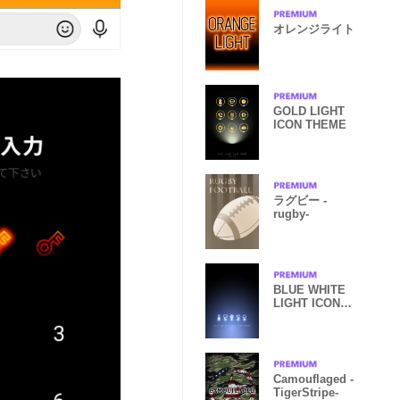
オレンジライト
GOLD LIGHT
ICON THEME
ラグビー -
rugby-
BLUE WHITE
LIGHT ICON
THEME
Camouflaged -
TigerStripe-