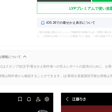
LYPプレミアムで使い放
iOS 26での着せかえ表示について
一部の画像は着せかえショップ掲載用の画像のため、実際の着せか
た、ご利用のLINEバージョンが最新でない場合、一部の画面デザ
る情報について
会社はスタンプ/絵文字/着せかえ制作者への売上レポートの提供のために、お
情報は制作者から確認することができます。(お客様を直接識別可能な情報は含