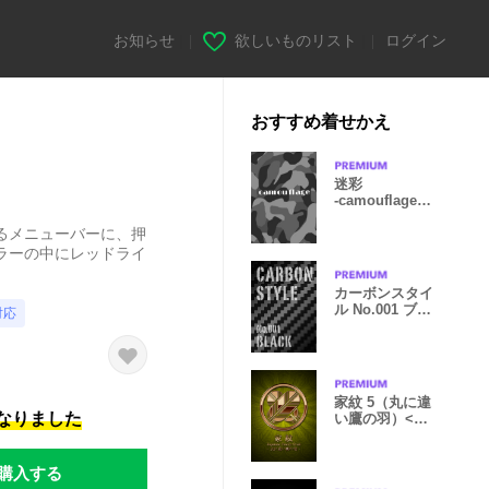
お知らせ
|
欲しいものリスト
|
ログイン
おすすめ着せかえ
迷彩
‐camouflage‐
Black
るメニューバーに、押
ラーの中にレッドライ
カーボンスタイ
ル No.001 ブラ
対応
ック
家紋 5（丸に違
になりました
い鷹の羽）<銅
>
購入する