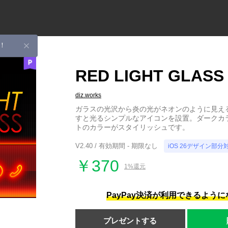
！
RED LIGHT GLASS
diz.works
ガラスの光沢から炎の光がネオンのように見え
すと光るシンプルなアイコンを設置。ダークカ
トのカラーがスタイリッシュです。
V2.40 / 有効期間 - 期限なし
iOS 26デザイン部分
￥370
1%還元
PayPay決済が利用できるよう
プレゼントする