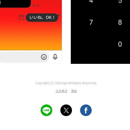
Copyright (C) DDesign All Rights Reserved.
注意事項
通報