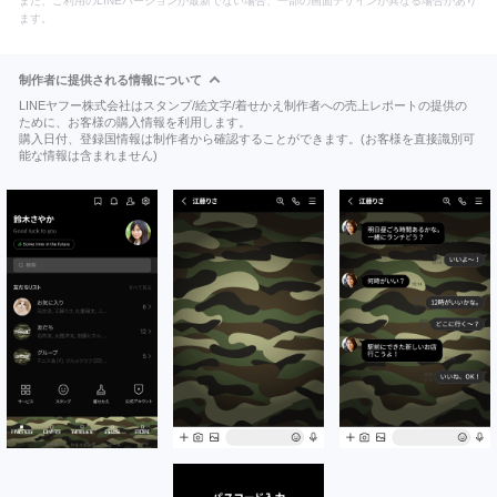
また、ご利用のLINEバージョンが最新でない場合、一部の画面デザインが異なる場合があり
ます。
制作者に提供される情報について
LINEヤフー株式会社はスタンプ/絵文字/着せかえ制作者への売上レポートの提供の
ために、お客様の購入情報を利用します。
購入日付、登録国情報は制作者から確認することができます。(お客様を直接識別可
能な情報は含まれません)