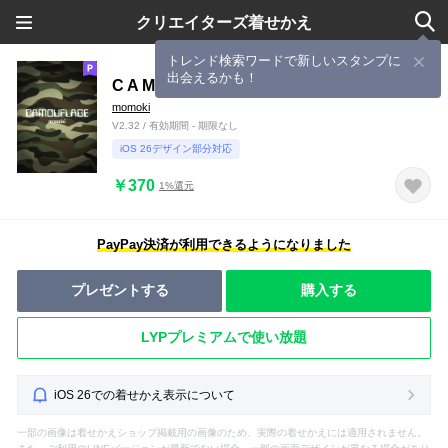
クリエイターズ着せかえ
トレンド検索ワードで新しいスタンプに
出会えるかも！
C A M O U F L A G E
momoki
V2.32 / 有効期間 - 期限なし
iOS 26デザイン部分対応
￥370
1%還元
PayPay決済が利用できるようになりました
プレゼントする
購入する
LYPプレミアムで使い放題
iOS 26での着せかえ表示について
一部の画像は着せかえショップ掲載用の画像のため、実際の着せかえには適用されません。