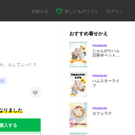
お知らせ
|
欲しいものリスト
|
ログイン
おすすめ着せかえ
じゃんがりハム
日和＠ペットグ
ランプリ
、もふでふっ!! ス
ハムスターライ
対応
フ
になりました
カフェラテ
購入する