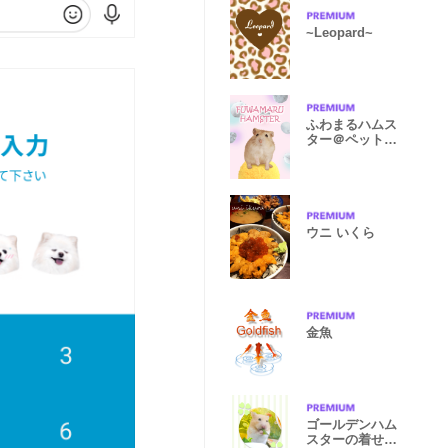
~Leopard~
ふわまるハムス
ター＠ペットグ
ランプリ
ウニ いくら
金魚
ゴールデンハム
スターの着せ替