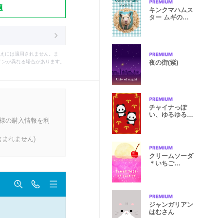
題
キンクマハムス
ター ムギの生
活
えには適用されません。ま
夜の街(紫)
インが異なる場合があります。
チャイナっぽ
い、ゆるゆる双
客様の購入情報を利
子パンダ
まれません)
クリームソーダ
＊いちご
【Food
Market】
ジャンガリアン
はむさん