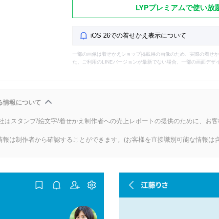
LYPプレミアムで使い放
iOS 26での着せかえ表示について
一部の画像は着せかえショップ掲載用の画像のため、実際の着せか
た、ご利用のLINEバージョンが最新でない場合、一部の画面デザ
る情報について
会社はスタンプ/絵文字/着せかえ制作者への売上レポートの提供のために、お
情報は制作者から確認することができます。(お客様を直接識別可能な情報は含