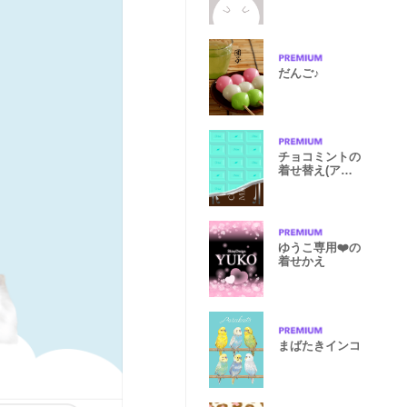
だんご♪
チョコミントの
着せ替え(アッ
プデートver.)
ゆうこ専用❤️の
着せかえ
まばたきインコ