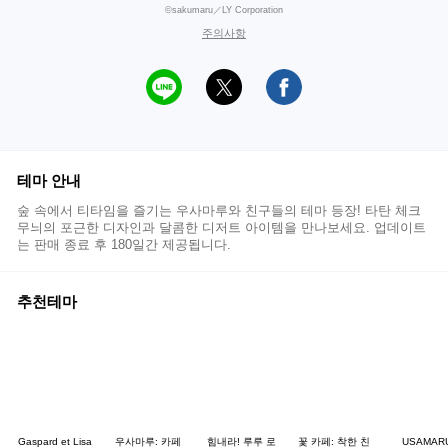
©sakumaru／LY Corporation
주의사항
테마 안내
숲 속에서 티타임을 즐기는 우사마루와 친구들의 테마 등장! 타탄 체크
무늬의 포근한 디자인과 달콤한 디저트 아이템을 만나보세요. 업데이트
는 판매 종료 후 180일간 제공됩니다.
추천테마
Gaspard et Lisa
우사마루: 카페
힘내라! 루루 로
꽃 카페: 착한 친
USAMAR