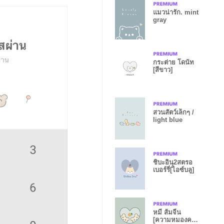
แมวน่ารัก. mint
gray
กระต่าย โดนัท
[สีขาว]
สวนสัตว์เล็กๆ /
light blue
ชิบะอินุ2สตรอ
เบอร์รี่[ไอซ์บลู]
หมี ส้มจีน
[ความหมองคล้ำ