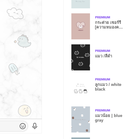
กระต่าย เชอร์รี่
[ความหมองคล้ำ
สีชมพู]
แมว /สีดำ
ลูกแมว / white
black
แมวน้อย | blue
gray