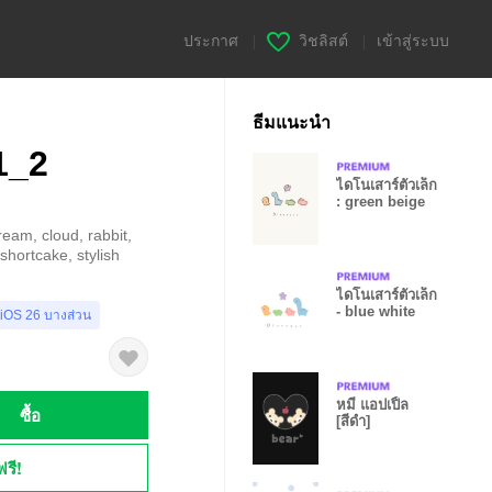
ประกาศ
|
วิชลิสต์
|
เข้าสู่ระบบ
ธีมแนะนำ
1_2
ไดโนเสาร์ตัวเล็ก
: green beige
ream, cloud, rabbit,
shortcake, stylish
ไดโนเสาร์ตัวเล็ก
- blue white
 iOS 26 บางส่วน
หมี แอปเปิ้ล
ซื้อ
[สีดำ]
ฟรี!