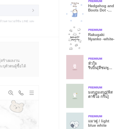
Hedgehog and
Boots Dot -
navy-
บถ้วนตามเวอร์ชัน LINE และ
Rakugaki
Nyanko -white-
ู้สร้างผลงาน
หัวใจ
ุตัวตนผู้ซื้อได้
ริบบิ้น[สีชมพู
คอรัล]
มงกุฎมงกุฎ[พิส
ตาชิโอ กรีน]
แมวคู่ / light
blue white