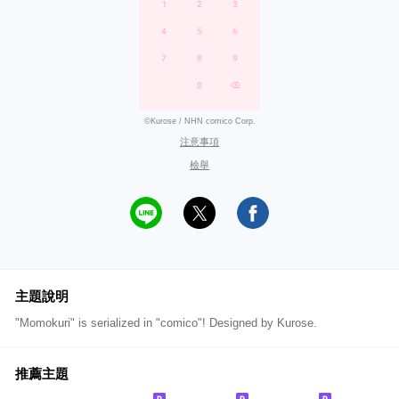
©Kurose / NHN comico Corp.
注意事項
檢舉
主題說明
"Momokuri" is serialized in "comico"! Designed by Kurose.
推薦主題