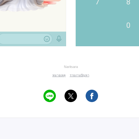
Naritsara
หมายเหตุ
รายงานปัญหา