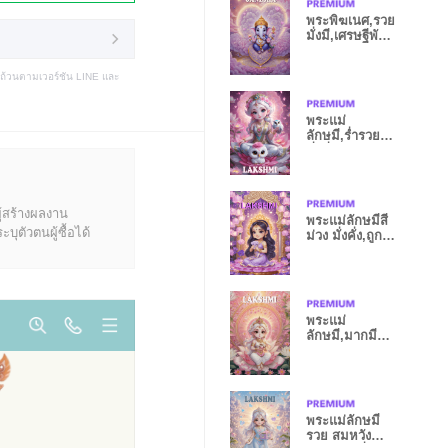
พระพิฆเนศ,รวย
มั่งมี,เศรษฐีพัน
ล้าน
บถ้วนตามเวอร์ชัน LINE และ
พระแม่
ลักษมี,ร่ำรวย
มั่งคั่งสมหวังทุก
สิ่ง
ู้สร้างผลงาน
พระแม่ลักษมีสี
ุตัวตนผู้ซื้อได้
ม่วง มั่งคั่ง,ถูก
หวย,รวย
พระแม่
ลักษมี,มากมี
ทรัพย์,รวยรับ
โชค
พระแม่ลักษมี
รวย สมหวัง