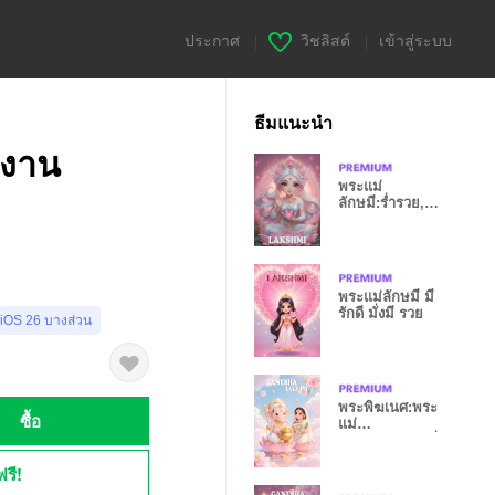
ประกาศ
|
วิชลิสต์
|
เข้าสู่ระบบ
ธีมแนะนำ
 งาน
พระแม่
ลักษมี:ร่ำรวย,รุ่ง
เรือง,สมหวัง
พระแม่ลักษมี มี
รักดี มั่งมี รวย
 iOS 26 บางส่วน
พระพิฆเนศ:พระ
ซื้อ
แม่
ลักษมี,สมหวัง,มั่
งมี
ฟรี!