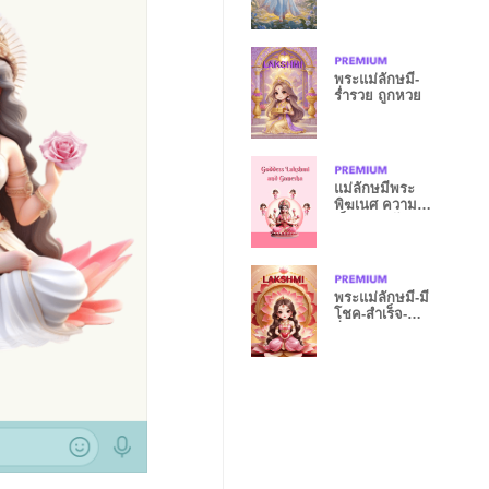
ความรัก มั่งมี
พระแม่ลักษมี-
ร่ำรวย ถูกหวย
แม่ลักษมีพระ
พิฆเนศ ความรัก
เอ็นดู หลงไหล
พระแม่ลักษมี-มี
โชค-สำเร็จ-
ร่ำรวย