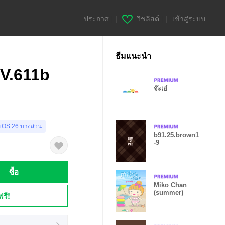
ประกาศ
|
วิชลิสต์
|
เข้าสู่ระบบ
ธีมแนะนำ
V.611b
จ๊ะเอ๋
 iOS 26 บางส่วน
b91.25.brown1
-9
ซื้อ
Miko Chan
(summer)
ฟรี!