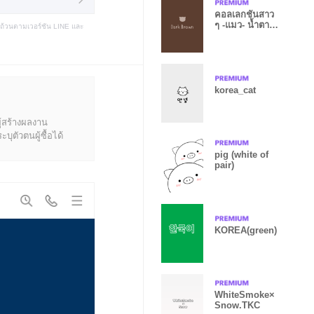
คอลเลกชันสาว
ๆ -แมว- น้ำตาล
บถ้วนตามเวอร์ชัน LINE และ
เข้ม
korea_cat
ู้สร้างผลงาน
ุตัวตนผู้ซื้อได้
pig (white of
pair)
KOREA(green)
WhiteSmoke×
Snow.TKC