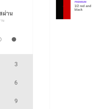
1/2 red and
black