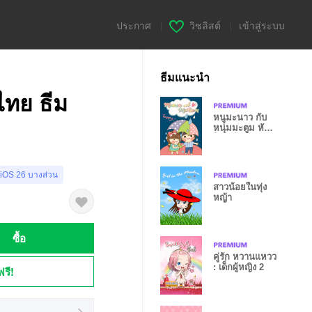
ประกาศ
|
วิชลิสต์
|
เข้าสู่ระบบ
ธีมแนะนำ
ไทย ธีม
หนูมะนาว กับ
หนุ่มมะตูม หัว
ใจโต๊โต ชุด3
 iOS 26 บางส่วน
สาวน้อยในทุ่ง
หญ้า
ซื้อ
คู่รัก หวานแหวว
: เด็กผู้หญิง 2
ฟรี!