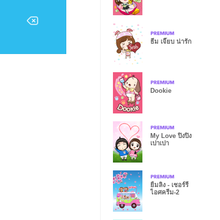
ธีม เจี๊ยบ น่ารัก
Dookie
My Love ปิงปิง
เปาเปา
ยิ้มลิง - เชอร์รี่
ไอศครีม-2