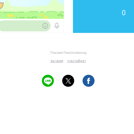
Tharawit Panichruttiwong
หมายเหตุ
รายงานปัญหา