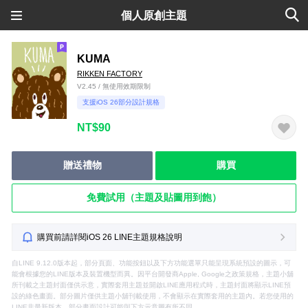
個人原創主題
KUMA
RIKKEN FACTORY
V2.45 / 無使用效期限制
支援iOS 26部分設計規格
NT$90
贈送禮物
購買
免費試用（主題及貼圖用到飽）
購買前請詳閱iOS 26 LINE主題規格說明
自LINE 9.12.0版本起，部分頁面、功能按鈕以及下方功能選單只能呈現系統預設的圖示，可
能會根據您的LINE版本及裝置機型而異。因平台開發商Apple, Google之政策規格，主題小舖
所刊載之主題封面僅供示意，實際套用主題並開啟LINE應用程式時，主題封面將顯示LINE預
設的綠色畫面。部分圖片僅供主題小舖刊載使用，不會顯示在實際套用的主題內。若您使用的
LINE非最新版本，部分畫面設計可能與下方示意圖有所不同。