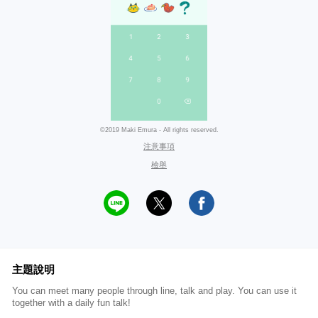
©2019 Maki Emura - All rights reserved.
注意事項
檢舉
主題說明
You can meet many people through line, talk and play. You can use it
together with a daily fun talk!