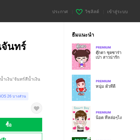
ประกาศ
|
วิชลิสต์
|
เข้าสู่ระบบ
ธีมแนะนำ
จันทร์
ตุ๊กตา ชุดซาร่า
เปา สาวน่ารัก
ำเงิน“จันทร์สีน้ำเงิน
หนุ่ม ผัวที่ดี
 iOS 26 บางส่วน
น็อต ที่หล่อๆไง
ซื้อ
ฟรี!