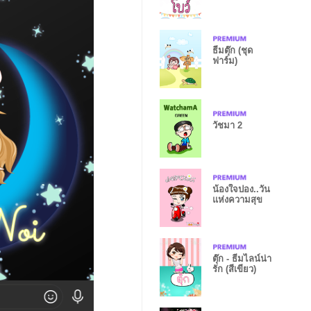
ธีมตุ๊ก (ชุด
ฟาร์ม)
วัชมา 2
น้องใจปอง..วัน
แห่งความสุข
ตุ๊ก - ธีมไลน์น่า
รัก (สีเขียว)