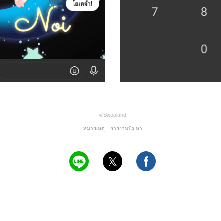
©Swopland
หมายเหตุ
รายงานปัญหา