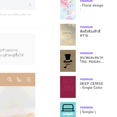
- Floral design
-
บถ้วนตามเวอร์ชัน LINE และ
คิดถึงท้องฟ้าสี
คราม .
ู้สร้างผลงาน
ุตัวตนผู้ซื้อได้
หนวดและหมวก
ไหม: ทองและ
ดำ
DEEP CERISE
- Single Color
( Simple )