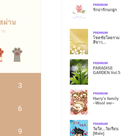
รักน่ารักนกฮูก
โชคชัยโดยรวม
สีขาว
ทองคำขาว
PARADISE
GARDEN Vol.5
Harry's family
~Wool ver~
วัยใส...วัยเรียน
[Male]