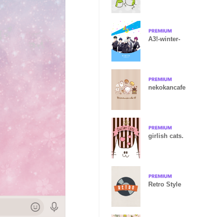
A3!-winter-
nekokancafe
girlish cats.
Retro Style