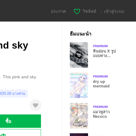
ประกาศ
|
วิชลิสต์
|
เข้าสู่ระบบ
ธีมแนะนำ
nd sky
หินอ่อน X รูป
แบบทาง
เรขาคณิต
. This pink and sky
dry up
mermaid
 iOS 26 บางส่วน
แมวหูสาว
Necoco
ซื้อ
ฟรี!