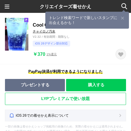
クリエイターズ着せかえ
トレンド検索ワードで新しいスタンプに
出会えるかも！
Cool Cocktail～カクテル～
チャイロノ汚水
V2.32 / 有効期間 - 期限なし
iOS 26デザイン部分対応
￥370
1%還元
PayPay決済が利用できるようになりました
プレゼントする
購入する
LYPプレミアムで使い放題
iOS 26での着せかえ表示について
一部の画像は着せかえショップ掲載用の画像のため、実際の着せかえには適用されません。