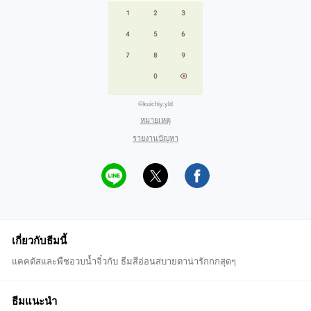
©kuichiy.yld
หมายเหตุ
รายงานปัญหา
เกี่ยวกับธีมนี้
แคคตัสและพืชอวบน้ำจิ๋วกับ ธีมสีอ่อนสบายตาน่ารักกกสุดๆ
ธีมแนะนำ