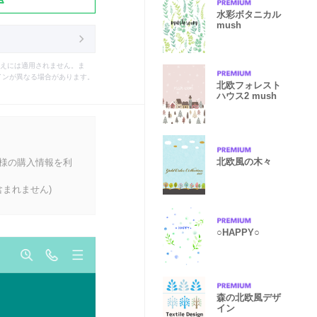
水彩ボタニカル
mush
えには適用されません。ま
インが異なる場合があります。
北欧フォレスト
ハウス2 mush
北欧風の木々
客様の購入情報を利
まれません)
○HAPPY○
森の北欧風デザ
イン