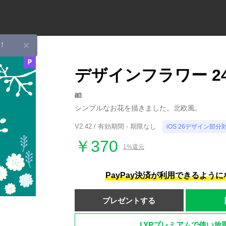
！
デザインフラワー 2
an
シンプルなお花を描きました。北欧風。
V2.42 / 有効期間 - 期限なし
iOS 26デザイン部分
￥370
1%還元
PayPay決済が利用できるよう
プレゼントする
LYPプレミアムで使い放