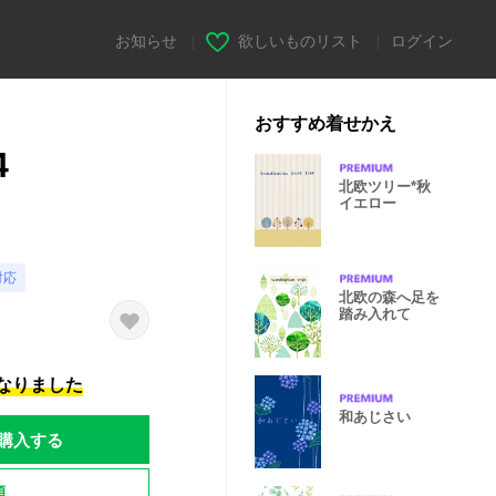
お知らせ
|
欲しいものリスト
|
ログイン
おすすめ着せかえ
4
北欧ツリー*秋
イエロー
対応
北欧の森へ足を
踏み入れて
になりました
和あじさい
購入する
題