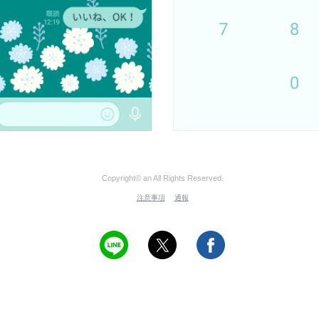
Copyright© an All Rights Reserved.
注意事項
通報