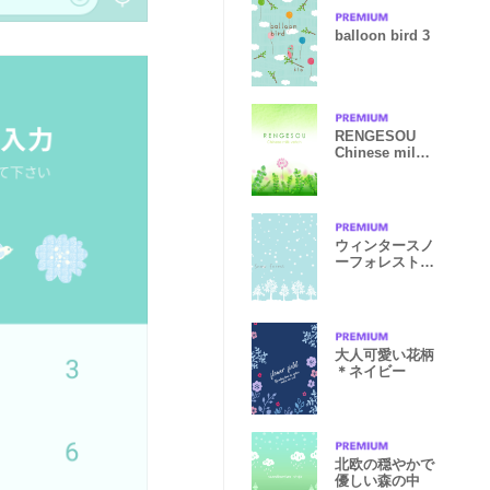
balloon bird 3
RENGESOU
Chinese milk
vetch
ウィンタースノ
ーフォレスト
mint＠冬特集
大人可愛い花柄
＊ネイビー
北欧の穏やかで
優しい森の中