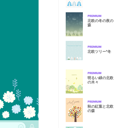
北欧の冬の夜の
森
北欧ツリー*冬
明るい緑の北欧
の木々
秋の紅葉と北欧
の森