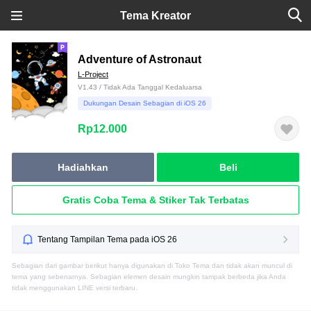
Tema Kreator
Adventure of Astronaut
L-Project
V1.43 / Tidak Ada Tanggal Kedaluarsa
Dukungan Desain Sebagian di iOS 26
Rp12.000
Hadiahkan
Beli
Gratis Coba Tema & Stiker Tak Terbatas
Tentang Tampilan Tema pada iOS 26
Sebagian dari gambar berikut hanya digunakan di Toko Tema dan tidak akan muncul di
tema yang sebenarnya. Sebagian elemen desain mungkin tampak berbeda jika Anda
tidak menggunakan LINE versi terbaru.