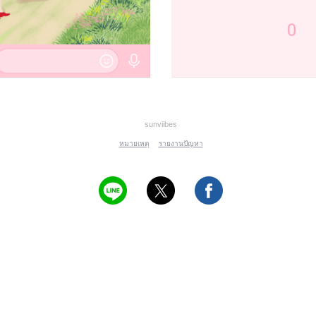
sunviibes
หมายเหตุ
รายงานปัญหา