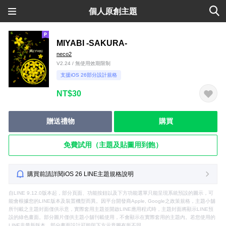
個人原創主題
MIYABI -SAKURA-
neco2
V2.24 / 無使用效期限制
支援iOS 26部分設計規格
NT$30
贈送禮物
購買
免費試用（主題及貼圖用到飽）
購買前請詳閱iOS 26 LINE主題規格說明
自LINE 9.12.0版本起，部分頁面、功能按鈕以及下方功能選單只能呈現系統預設的圖示，可
能會根據您的LINE版本及裝置機型而異。因平台開發商Apple, Google之政策規格，主題小舖
所刊載之主題封面僅供示意，實際套用主題並開啟LINE應用程式時，主題封面將顯示LINE預
設的綠色畫面。部分圖片僅供主題小舖刊載使用，不會顯示在實際套用的主題內。若您使用的
LINE非最新版本，部分畫面設計可能與下方示意圖有所不同。