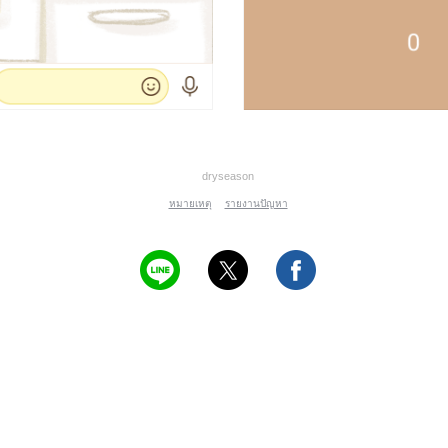
dryseason
หมายเหตุ
รายงานปัญหา