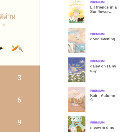
Lil friends in a
Sunflower
field
good evening.
daisy on rainy
day
Kati : Autumn
:)
meow & dino