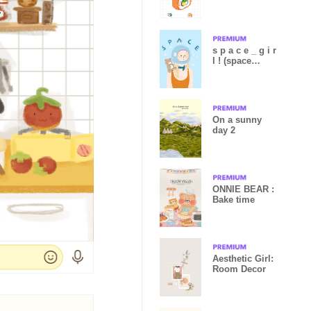
s p a c e _ g i r
l ! (space
collection)
On a sunny
day 2
ONNIE BEAR :
Bake time
Aesthetic Girl:
Room Decor