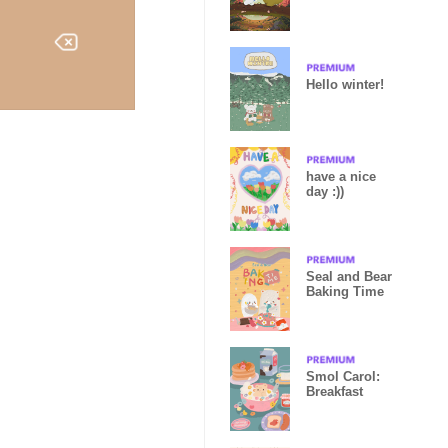
Hello winter!
have a nice
day :))
Seal and Bear
Baking Time
Smol Carol:
Breakfast