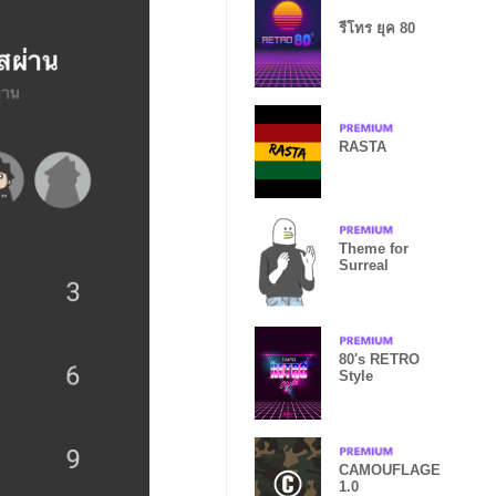
รีโทร ยุค 80
RASTA
Theme for
Surreal
80's RETRO
Style
CAMOUFLAGE
1.0