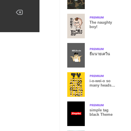
The naughty
boy!
ธีมนายเควิ่น
i-o-wei-o so
many heads
on it
simple tag
black Theme