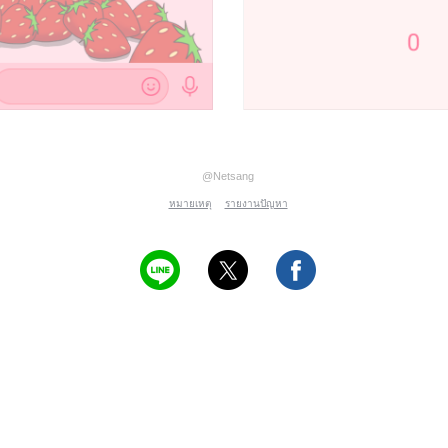
@Netsang
หมายเหตุ
รายงานปัญหา