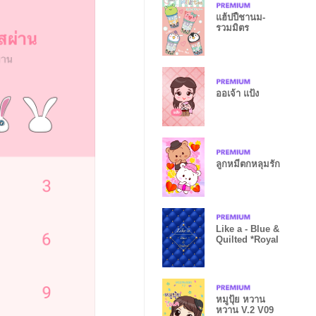
แฮ้ปปี้ชานม-
รวมมิตร
ออเจ้า แป้ง
ลูกหมีตกหลุมรัก
Like a - Blue &
Quilted *Royal
หมูปุ้ย หวาน
หวาน V.2 V09