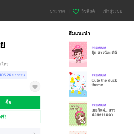
ประกาศ
|
วิชลิสต์
|
เข้าสู่ระบบ
ธีมแนะนำ
ุย
ปุ้ย สาวน้อยที่ดี
อนใคร
 iOS 26 บางส่วน
Cute the duck
theme
ซื้อ
เธอก็แค่...สาว
น้อยธรรมดา
ฟรี!