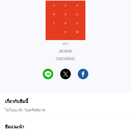
NUT
หมายเหตุ
รายงานปัญหา
เกี่ยวกับธีมนี้
ไดโนนะจ๊ะ วันคริสต์มาส
ธีมแนะนำ