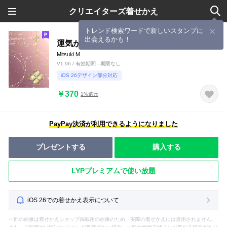
クリエイターズ着せかえ
トレンド検索ワードで新しいスタンプに
出会えるかも！
運気が上がるクローバー＆パワーストーン
Mitsuki M
V1.96 / 有効期間 - 期限なし
iOS 26デザイン部分対応
￥370
1%還元
PayPay決済が利用できるようになりました
プレゼントする
購入する
LYPプレミアムで使い放題
iOS 26での着せかえ表示について
一部の画像は着せかえショップ掲載用の画像のため、実際の着せかえには適用されません。