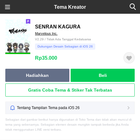
Tema Kreator
SENRAN KAGURA
Marvelous Inc.
V2.29 / Tidak Ada Tanggal Kedaluarsa
Dukungan Desain Sebagian di iOS 26
Rp35.000
Hadiahkan
Beli
Gratis Coba Tema & Stiker Tak Terbatas
Tentang Tampilan Tema pada iOS 26
Sebagian dari gambar berikut hanya digunakan di Toko Tema dan tidak akan muncul di
tema yang sebenarnya. Sebagian elemen desain mungkin tampak berbeda jika Anda
tidak menggunakan LINE versi terbaru.