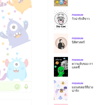
วัวน่ารักสีขาว
นิติศาสตร์
ความลับของ กา
แลคซี่
มอนสเตอร์สีม่วง
น่ารัก