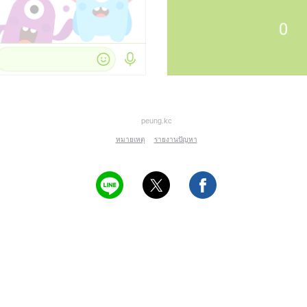
peung.kc
หมายเหตุ
รายงานปัญหา