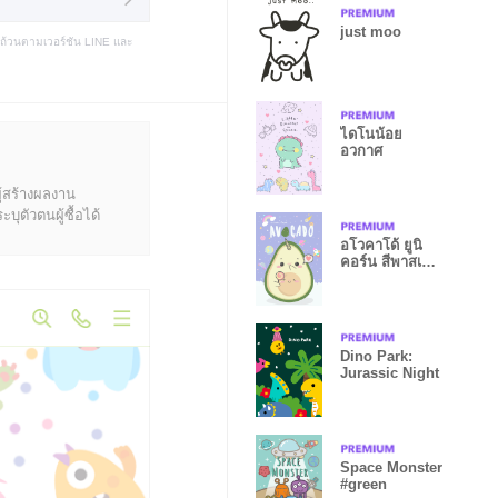
just moo
บถ้วนตามเวอร์ชัน LINE และ
ไดโนน้อย
อวกาศ
ู้สร้างผลงาน
ุตัวตนผู้ซื้อได้
อโวคาโด้ ยูนิ
คอร์น สีพาสเท
ลน่ารัก
Dino Park:
Jurassic Night
Space Monster
#green