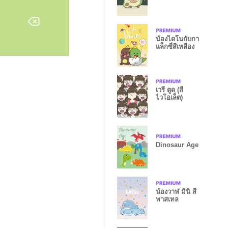
น้องไดโนกับกา
แล็กซี่สีเหลือง
เวรี่ ตูด (สี
ไวโอเล็ต)
Dinosaur Age
น้องวาฬ มินิ สี
พาสเทล