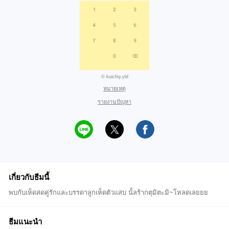
© kuichiy.yld
หมายเหตุ
รายงานปัญหา
เกี่ยวกับธีมนี้
พบกับเห็ดสดคู่รักและบรรดาลูกเห็ดตัวแสบ นั้ลร้ากตุมิตะมิ~โหลดเลยยย
ธีมแนะนำ