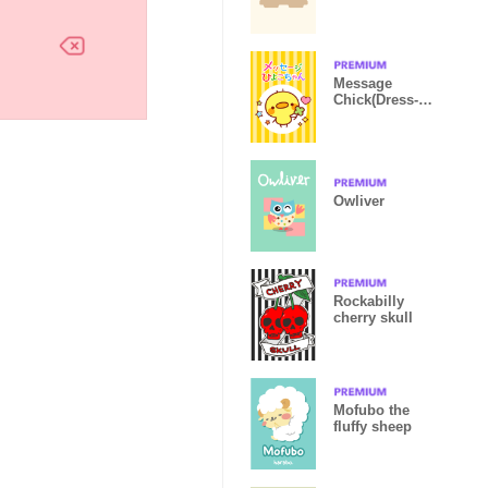
Pink Summer
Message
Chick(Dress-
up ver.)
Owliver
Rockabilly
cherry skull
Mofubo the
fluffy sheep