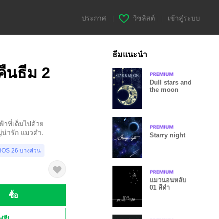
ประกาศ
|
วิชลิสต์
|
เข้าสู่ระบบ
ธีมแนะนำ
ืนธีม 2
Dull stars and
the moon
าที่เต็มไปด้วย
่น่ารัก แมวดำ.
Starry night
 iOS 26 บางส่วน
แมวนอนหลับ
01 สีดำ
ซื้อ
ฟรี!