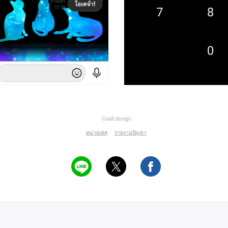
©aall design
หมายเหตุ
รายงานปัญหา