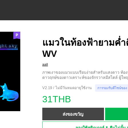
แมวในท้องฟ้ายามค่ำค
WV
aall
ภาพเงาของแมวแบบเรียบง่ายสำหรับแสงดาว ท้องฟ้
ดาวฤกษ์ของดาวเคราะห์ของจักรวาลมีสไตล์ ผู้ใหญ
V2.19 / ไม่มีวันหมดอายุใช้งาน
การรองรับดีไซน์ของ
31THB
ส่งของขวัญ
ลองใช้สติกเกอร์ & ธีมไม่อั้น 