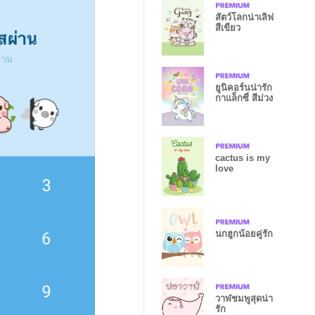
สัตว์โลกน่าเลิฟ
สีเขียว
ยูนิคอร์นน่ารัก
กาแล็กซี่ สีม่วง
cactus is my
love
นกฮูกน้อยคู่รัก
วาฬชมพูสุดน่า
รัก