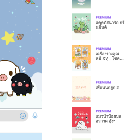
แคคตัสน่ารัก กรี
นมิ้นต์
เครื่องรางคุณ
หมี XV - โชค
ลาภ เสี่ยงโชค
เพื่อนนกฮูก 2
แมวน้ำน้อยบน
อวกาศ อุ๋งๆ