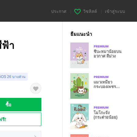
ประกาศ
|
วิชลิสต์
|
เข้าสู่ระบบ
ธีมแนะนำ
ีฟ้า
ชิบะหมาน้อยบน
อวกาศ สีม่วง
 iOS 26 บางส่วน
แมวเหมียว
กระบองเพชร
อวกาศ
ซื้อ
โมโกะจัง
(กระต่ายน้อย)
ฟรี!