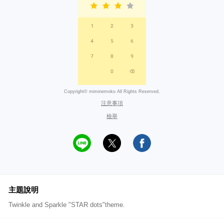
Copyright© miminemoko All Rights Reserved.
注意事項
檢舉
主題說明
Twinkle and Sparkle "STAR dots"theme.