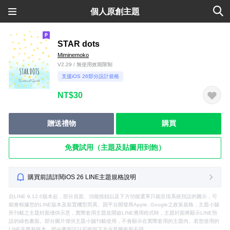
個人原創主題
STAR dots
Miminemoko
V2.29 / 無使用效期限制
支援iOS 26部分設計規格
NT$30
贈送禮物
購買
免費試用（主題及貼圖用到飽）
購買前請詳閱iOS 26 LINE主題規格說明
自LINE 9.12.0版本起，部分頁面、功能按鈕以及下方功能選單只能呈現系統預設的圖示，可
能會根據您的LINE版本及裝置機型而異。因平台開發商Apple, Google之政策規格，主題小舖
所刊載之主題封面僅供示意，實際套用主題並開啟LINE應用程式時，主題封面將顯示LINE預
設的綠色畫面。部分圖片僅供主題小舖刊載使用，不會顯示在實際套用的主題內。若您使用的
LINE非最新版本，部分畫面設計可能與下方示意圖有所不同。