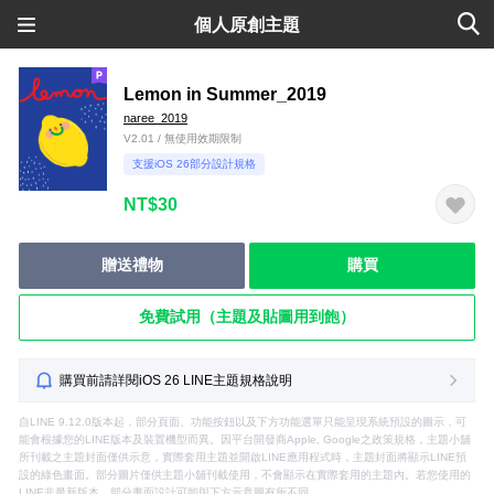
個人原創主題
Lemon in Summer_2019
naree_2019
V2.01 / 無使用效期限制
支援iOS 26部分設計規格
NT$30
贈送禮物
購買
免費試用（主題及貼圖用到飽）
購買前請詳閱iOS 26 LINE主題規格說明
自LINE 9.12.0版本起，部分頁面、功能按鈕以及下方功能選單只能呈現系統預設的圖示，可
能會根據您的LINE版本及裝置機型而異。因平台開發商Apple, Google之政策規格，主題小舖
所刊載之主題封面僅供示意，實際套用主題並開啟LINE應用程式時，主題封面將顯示LINE預
設的綠色畫面。部分圖片僅供主題小舖刊載使用，不會顯示在實際套用的主題內。若您使用的
LINE非最新版本，部分畫面設計可能與下方示意圖有所不同。