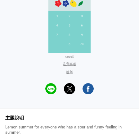
naree©
注意事項
檢舉
主題說明
Lemon summer for everyone who has a sour and funny feeling in
summer.