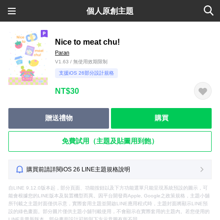
個人原創主題
Nice to meat chu!
Paran
V1.63 / 無使用效期限制
支援iOS 26部分設計規格
NT$30
贈送禮物
購買
免費試用（主題及貼圖用到飽）
購買前請詳閱iOS 26 LINE主題規格說明
自LINE 9.12.0版本起，部分頁面、功能按鈕以及下方功能選單只能呈現系統預設的圖示，可
能會根據您的LINE版本及裝置機型而異。因平台開發商Apple, Google之政策規格，主題小舖
所刊載之主題封面僅供示意，實際套用主題並開啟LINE應用程式時，主題封面將顯示LINE預
設的綠色畫面。部分圖片僅供主題小舖刊載使用，不會顯示在實際套用的主題內。若您使用的
LINE非最新版本，部分畫面設計可能與下方示意圖有所不同。