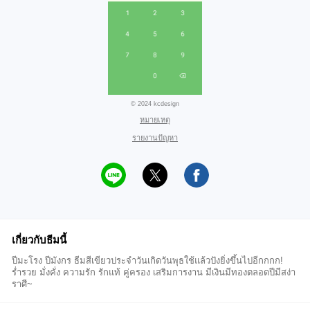
© 2024 kcdesign
หมายเหตุ
รายงานปัญหา
เกี่ยวกับธีมนี้
ปีมะโรง ปีมังกร ธีมสีเขียวประจำวันเกิดวันพุธใช้แล้วปังยิ่งขึ้นไปอีกกกก!
ร่ำรวย มั่งคั่ง ความรัก รักแท้ คู่ครอง เสริมการงาน มีเงินมีทองตลอดปีมีสง่า
ราศี~