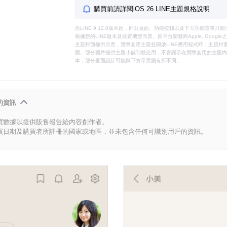
購買前請詳閱iOS 26 LINE主題規格說明
自LINE 9.12.0版本起，部分頁面、功能按鈕以及下方功能選單
根據您的LINE版本及裝置機型而異。因平台開發商Apple, Goog
主題封面僅供示意，實際套用主題並開啟LINE應用程式時，主題封面
面。部分圖片僅供主題小舖刊載使用，不會顯示在實際套用的主題內。
本，部分畫面設計可能與下方示意圖有所不同。
的資訊
買數據以提供販售報告給內容創作者。
買日期及購買者所註冊的國家或地區，並未包含任何可識別用戶的資訊。