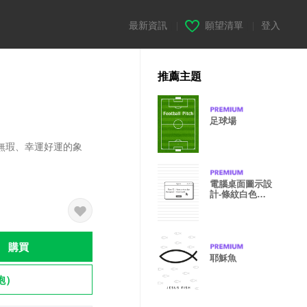
最新資訊
|
願望清單
|
登入
推薦主題
足球場
無瑕、幸運好運的象
電腦桌面圖示設
計-條紋白色、
灰色
購買
耶穌魚
飽）