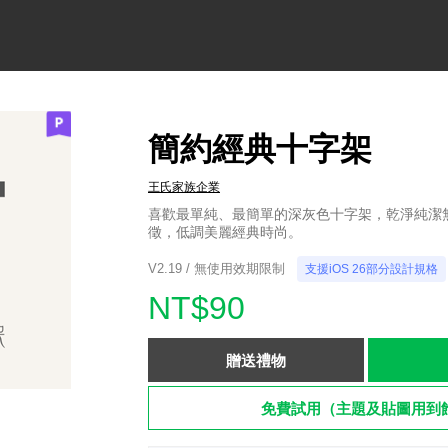
簡約經典十字架
王氏家族企業
喜歡最單純、最簡單的深灰色十字架，乾淨純潔
徵，低調美麗經典時尚。
V2.19 / 無使用效期限制
支援iOS 26部分設計規格
NT$90
贈送禮物
免費試用（主題及貼圖用到