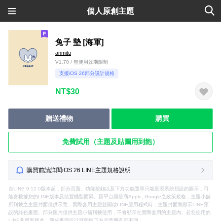
個人原創主題
兔子 墊 [海軍]
anmitu
V1.70 / 無使用效期限制
支援iOS 26部分設計規格
NT$30
贈送禮物
購買
免費試用（主題及貼圖用到飽）
購買前請詳閱iOS 26 LINE主題規格說明
自LINE 9.12.0版本起，部分頁面、功能按鈕以及下方功能選單只能呈現系統預設的圖示，可
能會根據您的LINE版本及裝置機型而異。因平台開發商Apple, Google之政策規格，主題小舖
所刊載之主題封面僅供示意，實際套用主題並開啟LINE應用程式時，主題封面將顯示LINE預
設的綠色畫面。部分圖片僅供主題小舖刊載使用，不會顯示在實際套用的主題內。若您使用的
LINE非最新版本，部分畫面設計可能與下方示意圖有所不同。