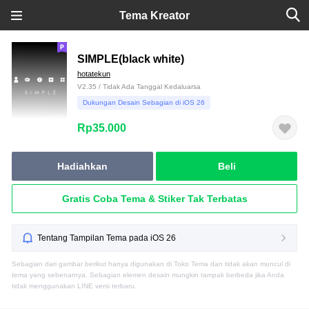
Tema Kreator
SIMPLE(black white)
hotatekun
V2.35 / Tidak Ada Tanggal Kedaluarsa
Dukungan Desain Sebagian di iOS 26
Rp35.000
Hadiahkan
Beli
Gratis Coba Tema & Stiker Tak Terbatas
Tentang Tampilan Tema pada iOS 26
Sebagian dari gambar berikut hanya digunakan di Toko Tema dan tidak akan muncul di
tema yang sebenarnya. Sebagian elemen desain mungkin tampak berbeda jika Anda
tidak menggunakan LINE versi terbaru.