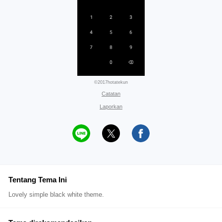
©2017hotatekun
Catatan
Laporkan
Tentang Tema Ini
Lovely simple black white theme.