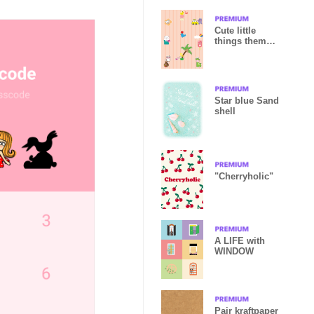
Cute little
things theme
v.2
Star blue Sand
shell
"Cherryholic"
A LIFE with
WINDOW
Pair kraftpaper