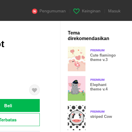
Pengumuman
|
Keinginan
|
Masuk
Tema
direkomendasikan
t
Cute flamingo
theme v.3
Elephant
theme v.4
Beli
striped Cow
Terbatas