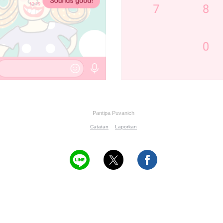
Pantipa Puvanich
Catatan
Laporkan