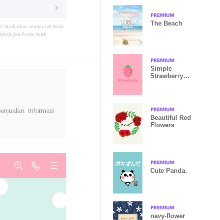
The Beach
n tidak akan muncul di tema
eda jika Anda tidak
Simple
Strawberry
theme
enjualan. Informasi
Beautiful Red
Flowers
Cute Panda.
navy-flower