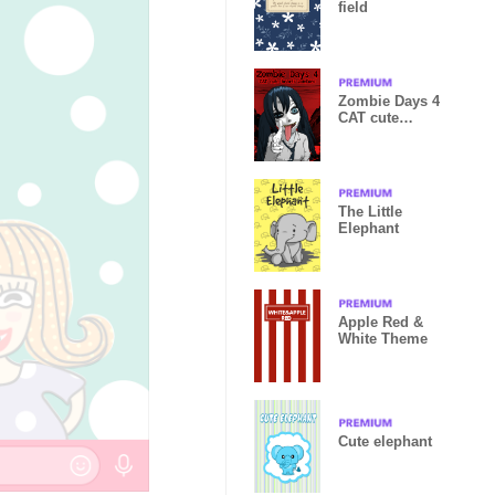
field
Zombie Days 4
CAT cute
hearts
zombies
The Little
Elephant
Apple Red &
White Theme
Cute elephant