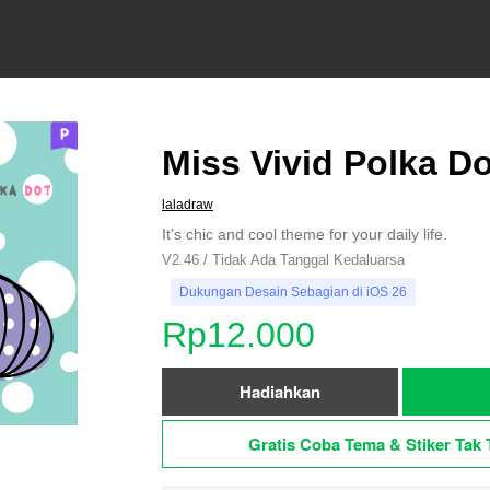
Miss Vivid Polka Do
laladraw
It's chic and cool theme for your daily life.
V2.46 / Tidak Ada Tanggal Kedaluarsa
Dukungan Desain Sebagian di iOS 26
Rp12.000
Hadiahkan
Gratis Coba Tema & Stiker Tak 