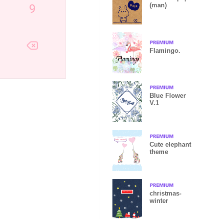
(man)
Flamingo.
Blue Flower
V.1
Cute elephant
theme
christmas-
winter