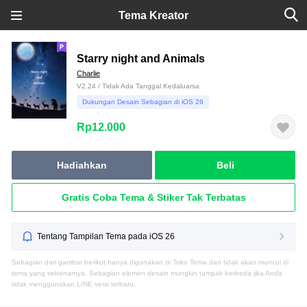
Tema Kreator
Starry night and Animals
Charlie
V2.24 / Tidak Ada Tanggal Kedaluarsa
Dukungan Desain Sebagian di iOS 26
Rp12.000
Hadiahkan
Beli
Gratis Coba Tema & Stiker Tak Terbatas
Tentang Tampilan Tema pada iOS 26
Sebagian dari gambar berikut hanya digunakan di Toko Tema dan tidak akan muncul di
tema yang sebenarnya. Sebagian elemen desain mungkin tampak berbeda jika Anda
tidak menggunakan LINE versi terbaru.