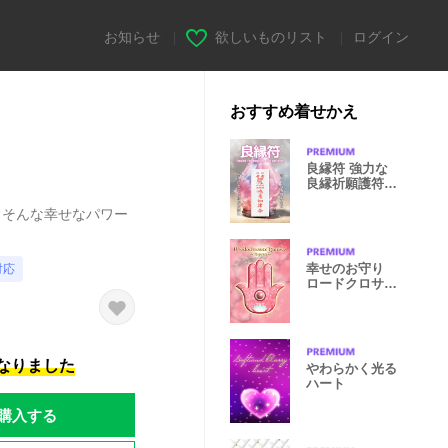
お知らせ
|
欲しいものリスト
|
ログイン
おすすめ着せかえ
良縁符 強力な
良縁祈願護符
12
。そんな幸せなパワー
幸せのお守り
対応
ロードクロサイ
トのハムサ
になりました
やわらかく光る
ハート
購入する