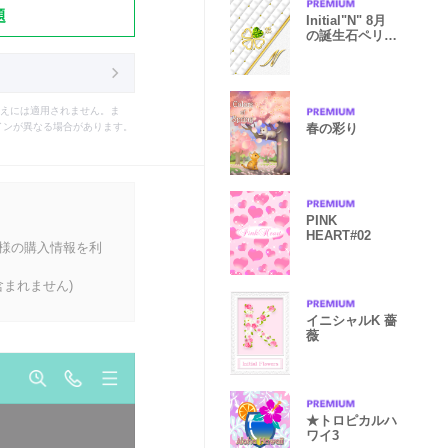
題
Initial"N" 8月
の誕生石ペリド
ットと共に
えには適用されません。ま
春の彩り
インが異なる場合があります。
PINK
HEART#02
客様の購入情報を利
まれません)
イニシャルK 薔
薇
★トロピカルハ
ワイ3