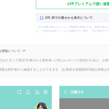
LYPプレミアムで使い放
iOS 26での着せかえ表示について
一部の画像は着せかえショップ掲載用の画像のため、実際の着せか
た、ご利用のLINEバージョンが最新でない場合、一部の画面デザ
る情報について
会社はスタンプ/絵文字/着せかえ制作者への売上レポートの提供のために、お
情報は制作者から確認することができます。(お客様を直接識別可能な情報は含