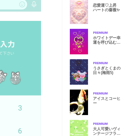
恋愛運♡上昇
ハートの薔薇✨
ホワイトデー幸
運を呼び込む八
蝶*82
うさぎとくまの
日々(梅雨5)
アイスとコーヒ
ー
大人可愛いヴィ
ンテージフラワ