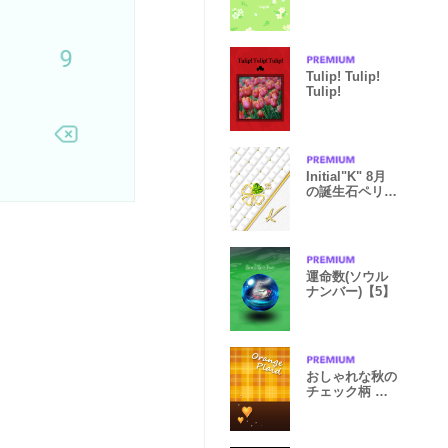
ー-黄緑
Tulip! Tulip!
Tulip!
Initial"K" 8月
の誕生石ペリド
ットと共に
運命数(ソウル
ナンバー)【5】
おしゃれな秋の
チェック柄 オ
レンジ