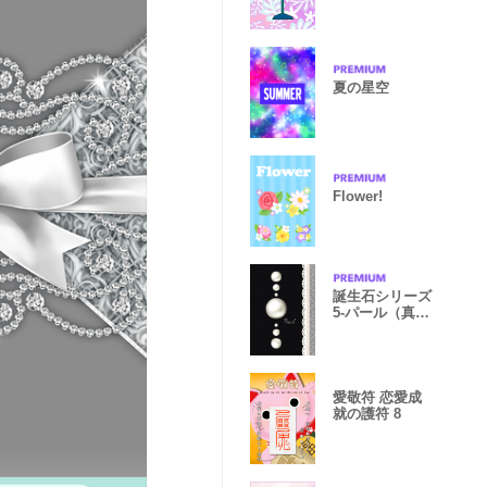
夏の星空
Flower!
誕生石シリーズ
5-パール（真
珠）-
愛敬符 恋愛成
就の護符 8