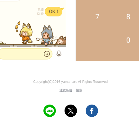
Copyright(C)2016 yamamaru All Rights Reserved.
注意事項
檢舉