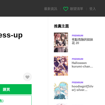
最新資訊
|
願望清單
|
登入
推薦主題
ess-up
有點危險的姐妹
花 20
Halloween
kurumi-chan.
(revised)
hoodiegirl(Silv
購買
er) silver
haired angel
飽）