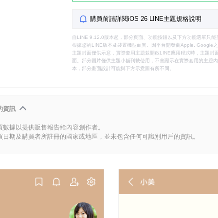
購買前請詳閱iOS 26 LINE主題規格說明
自LINE 9.12.0版本起，部分頁面、功能按鈕以及下方功能選單
根據您的LINE版本及裝置機型而異。因平台開發商Apple, Goog
主題封面僅供示意，實際套用主題並開啟LINE應用程式時，主題封面
面。部分圖片僅供主題小舖刊載使用，不會顯示在實際套用的主題內。
本，部分畫面設計可能與下方示意圖有所不同。
的資訊
買數據以提供販售報告給內容創作者。
買日期及購買者所註冊的國家或地區，並未包含任何可識別用戶的資訊。