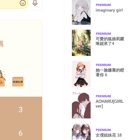
imaginary girl
可愛的狐娘莉蘿
琳妮來了4
她一臉嫌棄的瞪
著你 6
AOHARU[GIRL
ver]
女僕姐妹花 18