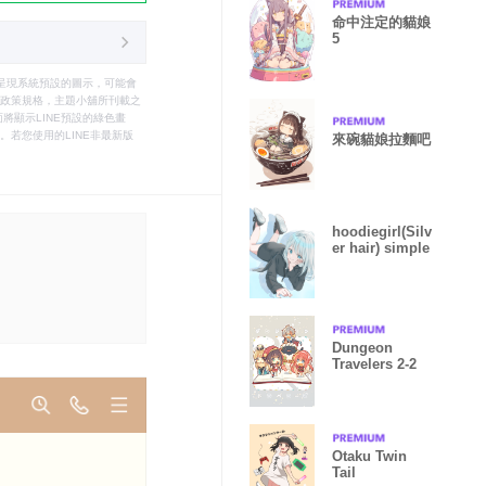
命中注定的貓娘
5
只能呈現系統預設的圖示，可能會
le之政策規格，主題小舖所刊載之
將顯示LINE預設的綠色畫
若您使用的LINE非最新版
來碗貓娘拉麵吧
hoodiegirl(Silv
er hair) simple
Dungeon
Travelers 2-2
Otaku Twin
Tail