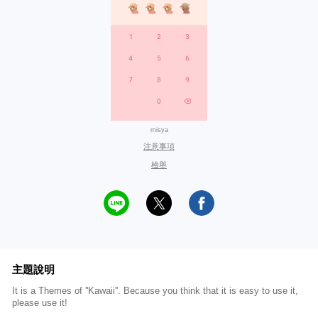
misya
注意事項
檢舉
主題說明
It is a Themes of ''Kawaii''. Because you think that it is easy to use it,
please use it!