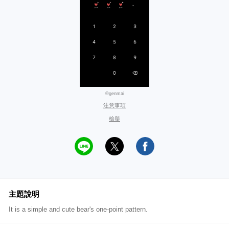
©genmai
注意事項
檢舉
主題說明
It is a simple and cute bear's one-point pattern.