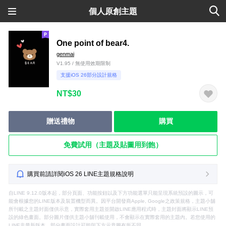
個人原創主題
One point of bear4.
genmai
V1.95 / 無使用效期限制
支援iOS 26部分設計規格
NT$30
贈送禮物
購買
免費試用（主題及貼圖用到飽）
購買前請詳閱iOS 26 LINE主題規格說明
自LINE 9.12.0版本起，部分頁面、功能按鈕以及下方功能選單只能呈現系統預設的圖示，可
能會根據您的LINE版本及裝置機型而異。因平台開發商Apple, Google之政策規格，主題小舖
所刊載之主題封面僅供示意，實際套用主題並開啟LINE應用程式時，主題封面將顯示LINE預
設的綠色畫面。部分圖片僅供主題小舖刊載使用，不會顯示在實際套用的主題內。若您使用的
LINE非最新版本，部分畫面設計可能與下方示意圖有所不同。