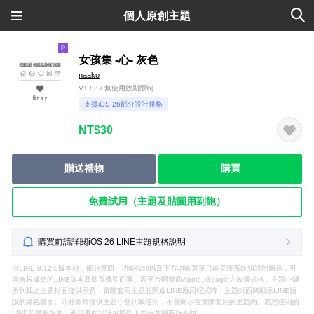
個人原創主題
女孩集 -心- 灰色
naako
V1.83 / 無使用效期限制
支援iOS 26部分設計規格
NT$30
贈送禮物
購買
免費試用（主題及貼圖用到飽）
購買前請詳閱iOS 26 LINE主題規格說明
自LINE 9.12.0版本起，部分頁面、功能按鈕以及下方功能選單只能呈現系統預設的圖示，可
能會根據您的LINE版本及裝置機型而異。因平台開發商Apple, Google之政策規格，主題小舖
所刊載之主題封面僅供示意，實際套用主題並開啟LINE應用程式時，主題封面將顯示LINE預
設的綠色畫面。部分圖片僅供主題小舖刊載使用，不會顯示在實際套用的主題內。若您使用的
LINE非最新版本，部分畫面設計可能與下方示意圖有所不同。